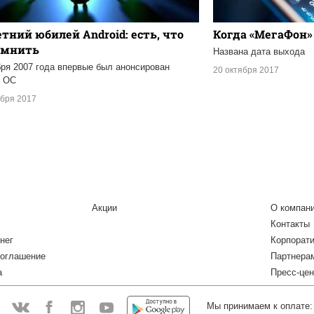
етний юбилей Android: есть, что
Когда «МегаФон»
омнить
Названа дата выхода
бря 2007 года впервые был анонсирован
20 октября 2017
д ОС
ября 2017
Акции
О компан
Контакты
нег
Корпорат
соглашение
Партнера
а
Пресс-цен
Мы принимаем к оплате:
: