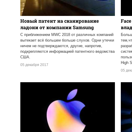
Новый патент на сканирование
Face
ладони от компании Samsung
вла
С приближением MWC 2018 от различных компаний
Больш
вытекает всё большеи больше слухов. Одни утечки
тем,ч
ничем не подтверждаются, другие, напротив,
разра
подкрепляются информацией патентного ведомства
систе
США.
польз
High 
05 декабря 2017
05 де