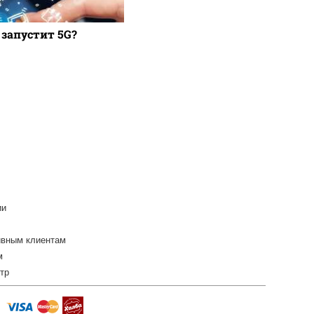
 запустит 5G?
ии
ивным клиентам
м
тр