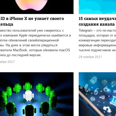
 ID в iPhone X не узнает своего
15 самых неудач
дельца
создания канала 
инство пользователей уже смирилось с
Telegram – это по-нас
то компания Apple периодически ошибается в
площадка, которая от 
ботке обновлений своейоперационной
конвергенции переход
мы. На днях в этом могли убедиться
мировые информационн
ователи MacBook, которые обновили macOS
тысячи подписчиков на 
Siera до последней версии.
29 ноября 2017
кабря 2017