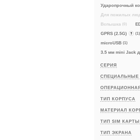
Ударопрочный к
Для пожилых лю
Вспышка
E
(0)
GPRS (2.5G)
(1)
microUSB
(1)
3.5 мм mini Jack
СЕРИЯ
СПЕЦИАЛЬНЫЕ
ОПЕРАЦИОННА
ТИП КОРПУСА
МАТЕРИАЛ КОР
ТИП SIM КАРТ
ТИП ЭКРАНА