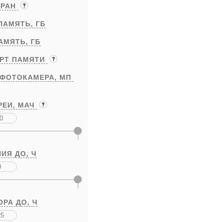
КРАН
ПАМЯТЬ,
ГБ
АМЯТЬ,
ГБ
АРТ ПАМЯТИ
 ФОТОКАМЕРА,
МП
РЕИ,
МАЧ
ИЯ ДО,
Ч
ОРА ДО,
Ч