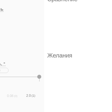
ЛЬ
Желания
А,
"
2.0
0.08
(1)
(0)