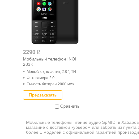
2290
q
Мобильный телефон INOI
283K
Моноблок, пластик, 2.8 ", TN
Фотокамера 2.0
Ёмкость батареи 2000 мАч
Предзаказать
Сравнить
Мобильные телефоны чтение аудио SpMIDI в Хабаровс
магазине с доставкой курьером или забрать из пункта
более 1 моделей с официальной гарантией производи