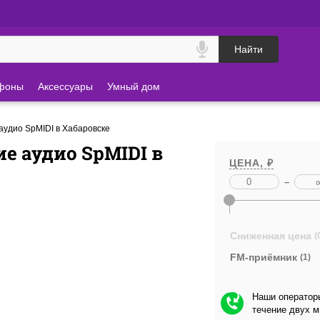
Найти
фоны
Аксессуары
Умный дом
удио SpMIDI в Хабаровске
е аудио SpMIDI в
ЦЕНА, ₽
–
Сниженная цена
(
FM-приёмник
(1)
Наши операторы
течение двух 