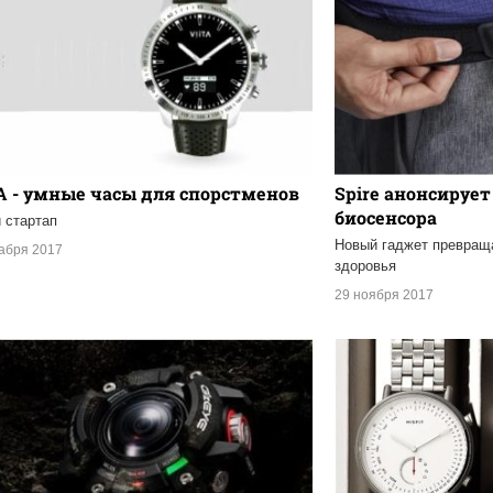
A - умные часы для спорстменов
Spire анонсирует
биосенсора
 стартап
Новый гаджет превраща
кабря 2017
здоровья
29 ноября 2017