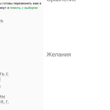
 готовы перезвонить вам в
минут и
помочь с выбором
ЛЬ
Желания
ТЬ С
И
)
РМЫ
ЛЯ,
Г.