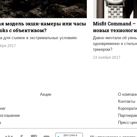
ая модель экшн-камеры или часы
Misfit Command –
oks с объективом?
новых технолог
а для съемок в экстремальных условиях
Давно мечтали об умны
одновременно и стильн
ября 2017
трекером?
23 ноября 2017
Акции
О компан
Контакты
нег
Корпорат
соглашение
Партнера
а
Пресс-цен