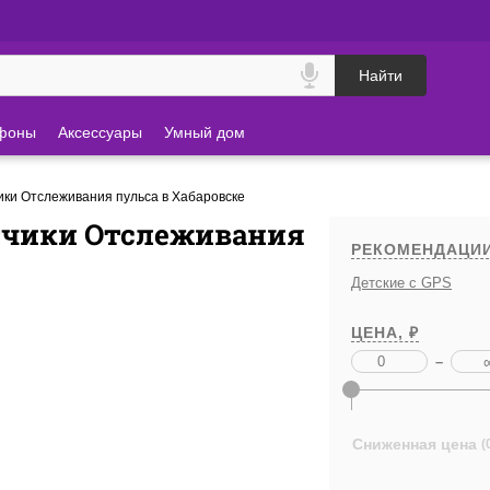
Найти
фоны
Аксессуары
Умный дом
ики Отслеживания пульса в Хабаровске
тчики Отслеживания
РЕКОМЕНДАЦИ
Детские с GPS
ЦЕНА, ₽
–
Сниженная цена
(