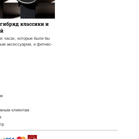
 гибрид классики и
ий
х часах, которые были бы
ым аксессуаром, и фитнес-
ии
ивным клиентам
м
тр